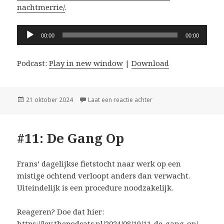
nachtmerrie/
.
Audiospeler
00:00
00:00
Podcast:
Play in new window
|
Download
Geplaatst
op #12: Een Nachtmerrie
21 oktober 2024
Laat een reactie achter
op
#11: De Gang Op
Frans’ dagelijkse fietstocht naar werk op een
mistige ochtend verloopt anders dan verwacht.
Uiteindelijk is een procedure noodzakelijk.
Reageren? Doe dat hier:
https://lev.thepodcats.nl/2024/08/19/11-de-gang-op/
.