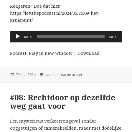
Reageren? Doe dat hier:
https://lev.thepodcats.nl/2024/05/20/09-het-
kruispunt/
.
Audiospeler
00:00
00:00
Podcast:
Play in new window
|
Download
Geplaatst
op #09: Het Kruispunt
20 mei 2024
Laat een reactie achter
op
#08: Rechtdoor op dezelfde
weg gaat voor
Een mysterieus verkeersongeval zonder
ooggetuigen of camerabeelden, maar met dodelijke