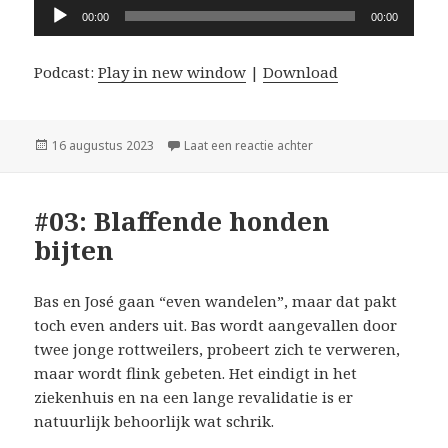
Audiospeler
00:00
00:00
Podcast:
Play in new window
|
Download
Geplaatst
op #04: Van kwaad tot 
16 augustus 2023
Laat een reactie achter
op
#03: Blaffende honden
bijten
Bas en José gaan “even wandelen”, maar dat pakt
toch even anders uit. Bas wordt aangevallen door
twee jonge rottweilers, probeert zich te verweren,
maar wordt flink gebeten. Het eindigt in het
ziekenhuis en na een lange revalidatie is er
natuurlijk behoorlijk wat schrik.