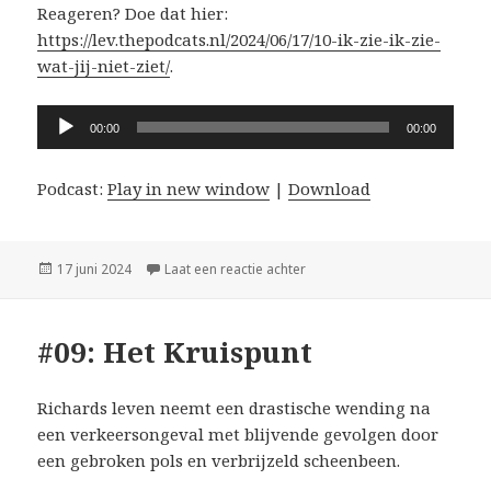
Reageren? Doe dat hier:
https://lev.thepodcats.nl/2024/06/17/10-ik-zie-ik-zie-
wat-jij-niet-ziet/
.
Audiospeler
00:00
00:00
Podcast:
Play in new window
|
Download
Geplaatst
op #10: Ik zie ik zie wat jij niet
17 juni 2024
Laat een reactie achter
op
#09: Het Kruispunt
Richards leven neemt een drastische wending na
een verkeersongeval met blijvende gevolgen door
een gebroken pols en verbrijzeld scheenbeen.