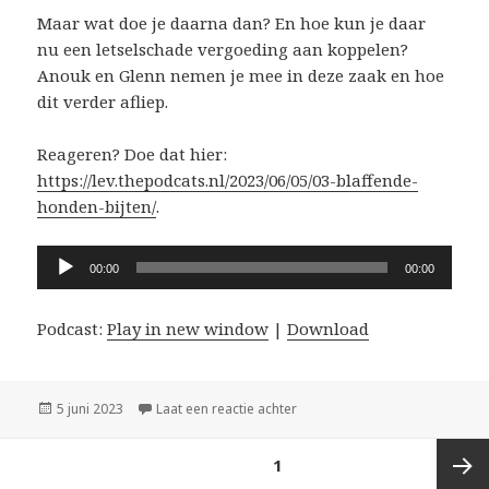
Maar wat doe je daarna dan? En hoe kun je daar
nu een letselschade vergoeding aan koppelen?
Anouk en Glenn nemen je mee in deze zaak en hoe
dit verder afliep.
Reageren? Doe dat hier:
https://lev.thepodcats.nl/2023/06/05/03-blaffende-
honden-bijten/
.
Audiospeler
00:00
00:00
Podcast:
Play in new window
|
Download
Geplaatst
op #03: Blaffende honden bijt
5 juni 2023
Laat een reactie achter
op
Berichten
PAGINA
1
paginering