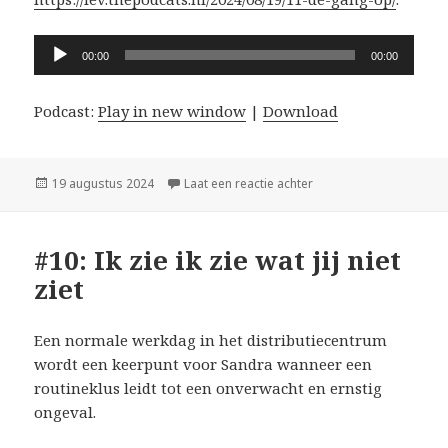
Audiospeler
00:00
00:00
Podcast:
Play in new window
|
Download
Geplaatst
op #11: De Gang Op
19 augustus 2024
Laat een reactie achter
op
#10: Ik zie ik zie wat jij niet
ziet
Een normale werkdag in het distributiecentrum
wordt een keerpunt voor Sandra wanneer een
routineklus leidt tot een onverwacht en ernstig
ongeval.