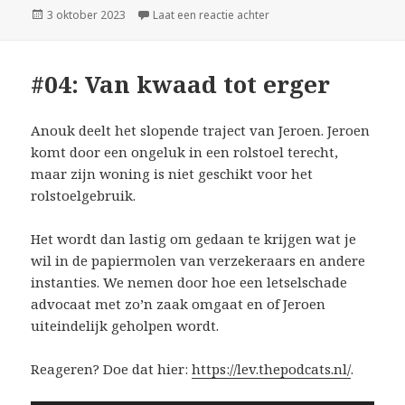
Geplaatst
op #05: Er komt een vrouw
3 oktober 2023
Laat een reactie achter
op
#04: Van kwaad tot erger
Anouk deelt het slopende traject van Jeroen. Jeroen
komt door een ongeluk in een rolstoel terecht,
maar zijn woning is niet geschikt voor het
rolstoelgebruik.
Het wordt dan lastig om gedaan te krijgen wat je
wil in de papiermolen van verzekeraars en andere
instanties. We nemen door hoe een letselschade
advocaat met zo’n zaak omgaat en of Jeroen
uiteindelijk geholpen wordt.
Reageren? Doe dat hier:
https://lev.thepodcats.nl/
.