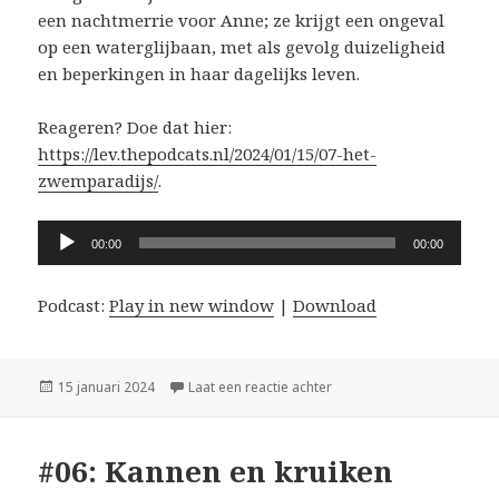
een nachtmerrie voor Anne; ze krijgt een ongeval
op een waterglijbaan, met als gevolg duizeligheid
en beperkingen in haar dagelijks leven.
Reageren? Doe dat hier:
https://lev.thepodcats.nl/2024/01/15/07-het-
zwemparadijs/
.
Audiospeler
00:00
00:00
Podcast:
Play in new window
|
Download
Geplaatst
op #07: Het zwemparadijs
15 januari 2024
Laat een reactie achter
op
#06: Kannen en kruiken