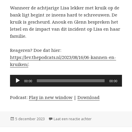
Wanneer de achtjarige Lisa lekker met kruik op de
bank ligt begint ze ineens hard te schreeuwen. De
kruik is gescheurd. Anouk en Glenn bespreken het
letsel en de impact van dit incident op Lisa en haar
familie.
Reageren? Doe dat hier:
https://lev.thepodcats.nl/2023/08/16/06-kannen-en-
kruiken/
.
Audiospeler
00:00
00:00
Podcast:
Play in new window
|
Download
Geplaatst
op #06: Kannen en krui
5 december 2023
Laat een reactie achter
op