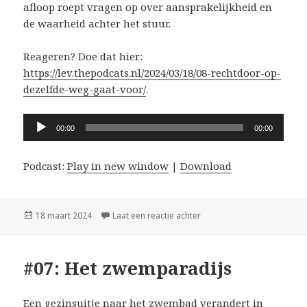
afloop roept vragen op over aansprakelijkheid en
de waarheid achter het stuur.
Reageren? Doe dat hier:
https://lev.thepodcats.nl/2024/03/18/08-rechtdoor-op-
dezelfde-weg-gaat-voor/
.
Audiospeler
00:00
00:00
Podcast:
Play in new window
|
Download
Geplaatst
op #08: Rechtdoor op deze
18 maart 2024
Laat een reactie achter
op
#07: Het zwemparadijs
Een gezinsuitje naar het zwembad verandert in